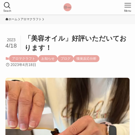
Seach
Menu
ホーム
アロマクラフト
「美容オイル」好評いただいてお
2023
4/18
ります！
アロマクラフト
お知らせ
ブログ
嗅覚反応分析
2023年4月18日