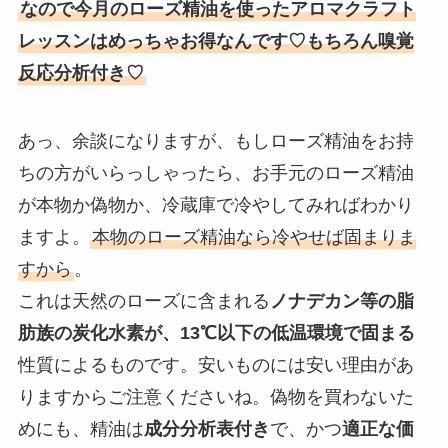
なので今月のローズ精油を使ったアロマクラフト
レッスンはめっちゃお得なんです♡もちろん嗅覚
反応分析付き♡
あっ、余談になりますが、もしローズ精油をお持
ちの方がいらっしゃったら、お手元のローズ精油
が本物か偽物か、冷蔵庫で冷やしてみればわかり
ますよ。
本物のローズ精油なら冷やせば固まりま
すから
。
これは天然のローズに含まれる
ノナデカン等の脂
肪族の炭化水素が、13℃以下の低温環境で固まる
性質によるものです。安いものには安い理由があ
りますからご注意くださいね。偽物を買わないた
めにも、精油は
成分分析表付き
で、かつ
適正な価