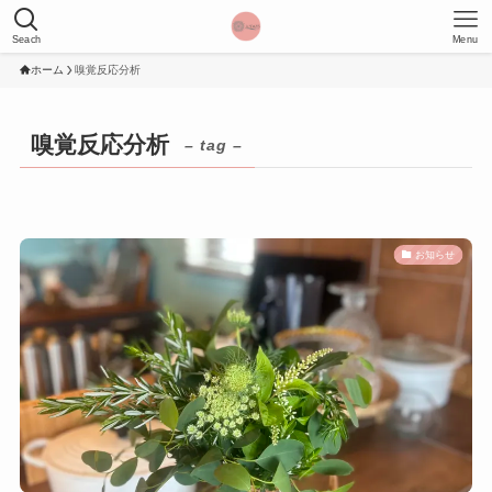
Seach
Menu
ホーム
嗅覚反応分析
嗅覚反応分析
– tag –
お知らせ